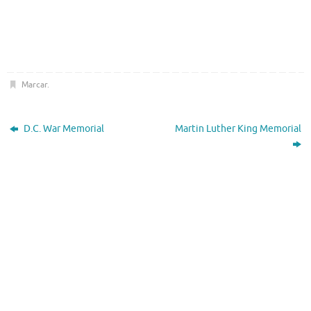
Marcar
.
D.C. War Memorial
Martin Luther King Memorial
El Tiempo
Washington D.C., US
01:06,
Ago 9, 2026
25
°C