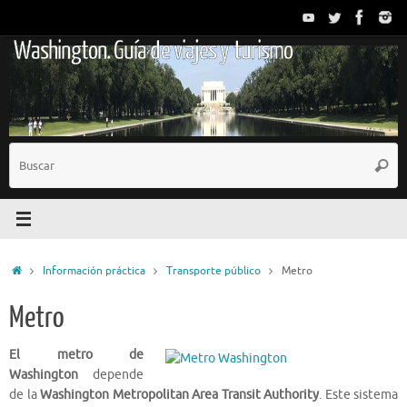
Saltar
al
Washington. Guía de viajes y turismo
contenido
B
Busc
p
Inicio
Información práctica
Transporte público
Metro
Metro
El metro de
Washington
depende
de la
Washington Metropolitan Area Transit Authority
. Este sistema