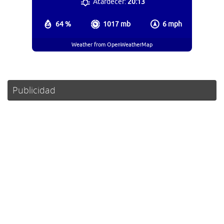
Atardecer:
20:13
64 %
1017 mb
6 mph
Weather from OpenWeatherMap
Publicidad