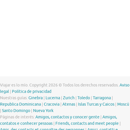
Viajar es lo mío. Copyright 2026 © Todos los derechos reservados.
Aviso
legal
|
Política de privacidad
Nuestras guías:
Ginebra
|
Lucerna
|
Zurich
|
Toledo
|
Tarragona
|
Republica Dominicana
|
Cracovia
|
Atenas
|
Islas Turcas y Caicos
|
Moscú
|
Santo Domingo
|
Nueva York
Páginas de interés:
Amigos, contactos y conocer gente
|
Amigos,
contatos e conhecer pessoas
|
Friends, contacts and meet people
|
Amis, des contacts et connaître des personnes
|
Amici, contatti e