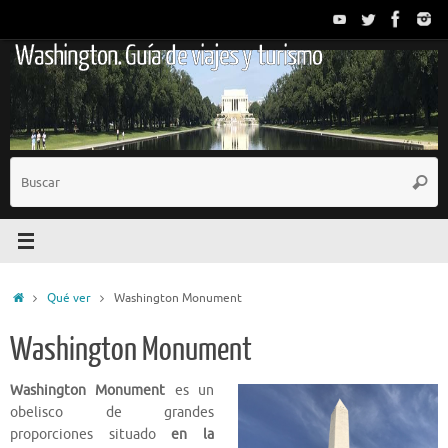
Saltar
al
Washington. Guía de viajes y turismo
contenido
B
Busc
p
Inicio
Qué ver
Washington Monument
Washington Monument
Washington Monument
es un
obelisco de grandes
proporciones situado
en la