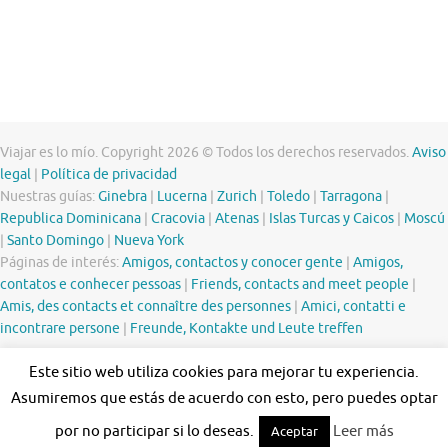
Viajar es lo mío. Copyright 2026 © Todos los derechos reservados.
Aviso
legal
|
Política de privacidad
Nuestras guías:
Ginebra
|
Lucerna
|
Zurich
|
Toledo
|
Tarragona
|
Republica Dominicana
|
Cracovia
|
Atenas
|
Islas Turcas y Caicos
|
Moscú
|
Santo Domingo
|
Nueva York
Páginas de interés:
Amigos, contactos y conocer gente
|
Amigos,
contatos e conhecer pessoas
|
Friends, contacts and meet people
|
Amis, des contacts et connaître des personnes
|
Amici, contatti e
incontrare persone
|
Freunde, Kontakte und Leute treffen
Este sitio web utiliza cookies para mejorar tu experiencia.
Asumiremos que estás de acuerdo con esto, pero puedes optar
por no participar si lo deseas.
Leer más
Aceptar
Funciona con
Tempera
&
WordPress.