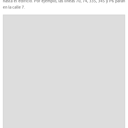
hasta el edificio. Por ejemplo, las líneas 70, 74, 335, 345 y P6 paran
en la calle 7.