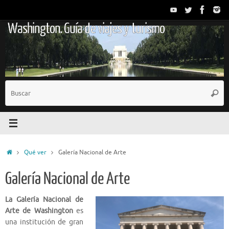
Saltar
al
Washington. Guía de viajes y turismo
contenido
B
Busc
p
Inicio
Qué ver
Galería Nacional de Arte
Galería Nacional de Arte
La Galería Nacional de
Arte de Washington
es
una institución de gran