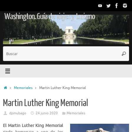
Saltar
al
Washington. Guía de viajes y turismo
contenido
B
Busc
p
Inicio
Memoriales
Martin Luther King Memorial
Martin Luther King Memorial
dpmubago
24 junio 2020
Memoriales
El Martin Luther King Memorial