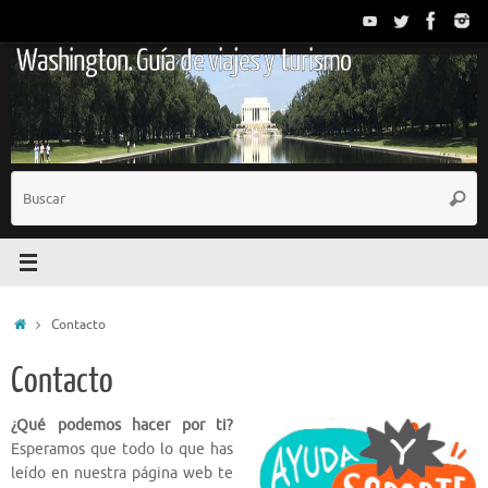
Saltar
al
Washington. Guía de viajes y turismo
contenido
B
Busc
p
Inicio
Contacto
Contacto
¿Qué podemos hacer por ti?
Esperamos que todo lo que has
leído en nuestra página web te