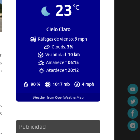
23
°C
Cielo Claro
Ráfagas de viento:
9 mph
Clouds:
3%
r
Visibilidad:
10 km
s
Amanecer:
06:15
n
Atardecer:
20:12
90 %
1017 mb
4 mph
Weather from OpenWeatherMap
s
s
Publicidad
e