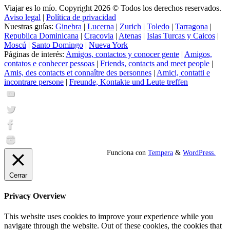
Viajar es lo mío. Copyright 2026 © Todos los derechos reservados.
Aviso legal
|
Política de privacidad
Nuestras guías:
Ginebra
|
Lucerna
|
Zurich
|
Toledo
|
Tarragona
|
Republica Dominicana
|
Cracovia
|
Atenas
|
Islas Turcas y Caicos
|
Moscú
|
Santo Domingo
|
Nueva York
Páginas de interés:
Amigos, contactos y conocer gente
|
Amigos,
contatos e conhecer pessoas
|
Friends, contacts and meet people
|
Amis, des contacts et connaître des personnes
|
Amici, contatti e
incontrare persone
|
Freunde, Kontakte und Leute treffen
Funciona con
Tempera
&
WordPress.
Cerrar
Privacy Overview
This website uses cookies to improve your experience while you
navigate through the website. Out of these cookies, the cookies that