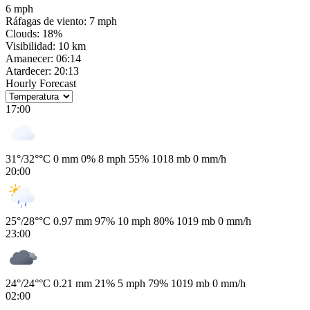
6 mph
Ráfagas de viento:
7 mph
Clouds:
18%
Visibilidad:
10 km
Amanecer:
06:14
Atardecer:
20:13
Hourly Forecast
17:00
31
°
/
32
°
°C
0 mm
0%
8 mph
55%
1018 mb
0 mm/h
20:00
25
°
/
28
°
°C
0.97 mm
97%
10 mph
80%
1019 mb
0 mm/h
23:00
24
°
/
24
°
°C
0.21 mm
21%
5 mph
79%
1019 mb
0 mm/h
02:00