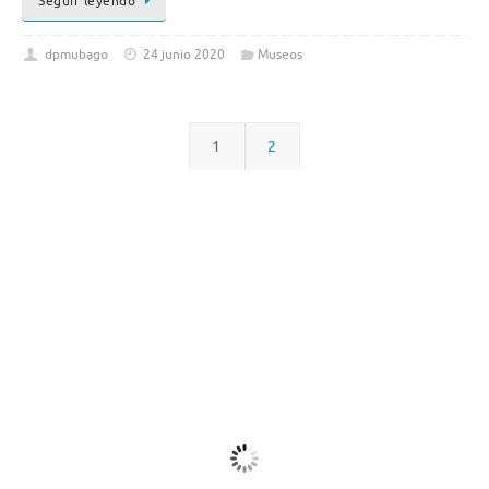
Seguir leyendo
dpmubago
24 junio 2020
Museos
1
2
El Tiempo
Washington D.C., US
05:55,
Ago 9, 2026
23
°C
Muy Nuboso