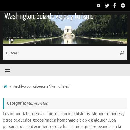
Saltar
al
Washington. Guía de viajes y turismo
contenido
B
Busc
p
Inicio
Archivo por categoría "Memoriales"
Categoría:
Memoriales
Los memoriales de Washington son muchísimos. Algunos grandes y
otros pequeños, todos rinden homenaje a algo o a alguien. Son
personas o acontecimientos que han tenido gran relevancia en la