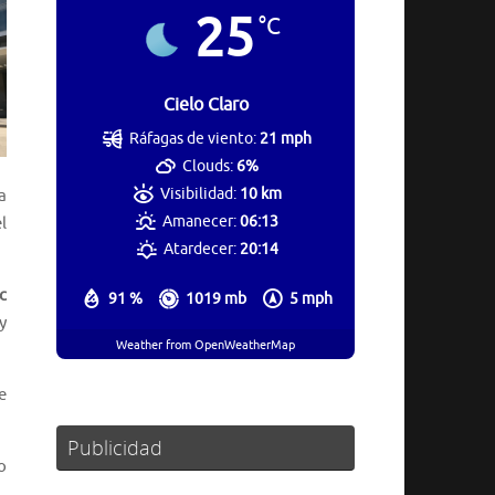
25
°C
Cielo Claro
Ráfagas de viento:
21 mph
Clouds:
6%
Visibilidad:
10 km
a
Amanecer:
06:13
l
Atardecer:
20:14
c
91 %
1019 mb
5 mph
y
Weather from OpenWeatherMap
e
Publicidad
o