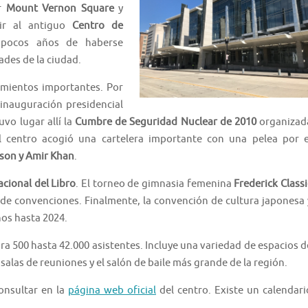
or
Mount Vernon Square
y
uir al antiguo
Centro de
 pocos años de haberse
des de la ciudad.
imientos importantes. Por
 inauguración presidencial
uvo lugar allí la
Cumbre de Seguridad Nuclear de 2010
organizad
 centro acogió una cartelera importante con una pelea por e
son y Amir Khan
.
acional del Libro
. El torneo de gimnasia femenina
Frederick Classi
 de convenciones. Finalmente, la convención de cultura japonesa 
enos hasta 2024.
ra 500 hasta 42.000 asistentes. Incluye una variedad de espacios d
 salas de reuniones y el salón de baile más grande de la región.
onsultar en la
página web oficial
del centro. Existe un calendari