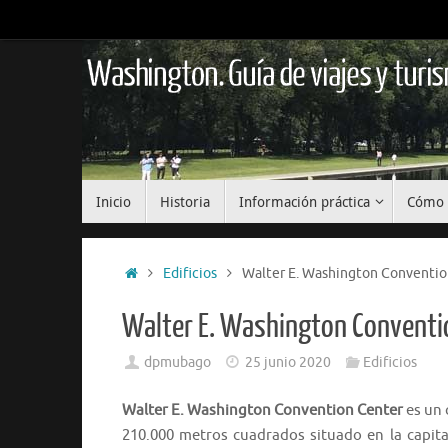
Saltar
al
contenido
Washington. Guía de viajes y turi
Saltar
Inicio
Historia
Información práctica
Cómo 
al
contenido
Inicio
Edificios
Walter E. Washington Conventio
Walter E. Washington Conventi
dpmubago
25 junio 2020
Edificios
Walter E. Washington Convention Center
es un 
210.000 metros cuadrados situado en la capita