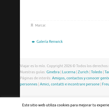
Marcar
.
Galería Renwick
Viajar es lo mío. Copyright 2026 © Todos los derechos
Nuestras guías:
Ginebra
|
Lucerna
|
Zurich
|
Toledo
|
Ta
Páginas de interés:
Amigos, contactos y conocer gent
personnes
|
Amici, contatti e incontrare persone
|
Freu
Este sitio web utiliza cookies para mejorar tu exper