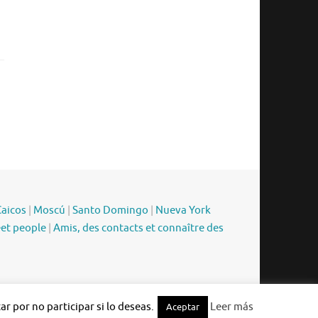
Caicos
|
Moscú
|
Santo Domingo
|
Nueva York
eet people
|
Amis, des contacts et connaître des
Funciona con
Tempera
&
WordPress.
r por no participar si lo deseas.
Leer más
Aceptar