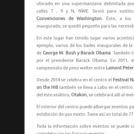
ubicado en una supermanzana delimitada p
calles 7 , 9 y N, NWE. Sirvió para sustit
Convenciones de Washington
. Éste, a los
inaugurado, se quedó pequeño para las necesida
En este lugar han tenido lugar varios acontec
ejemplo, varios de los bailes inaugurales de la
de
George W. Bush y Barack Obama
. También t
por el presidente Barack Obama. En 2011, el
campeonato de peso welter entre
Lamont Peter
Desde 2014 se celebra en el centro el
Festival N
on the Hill
también se lleva a cabo en el centro
del este asiático,
Otakon
, se celebrará allí al m
El interior del centro puede albergar eventos pa
exhibición de uso mixto. Tiene así un total de 77
Toda la información sobre eventos se puede c
completo con los futuros eventos.